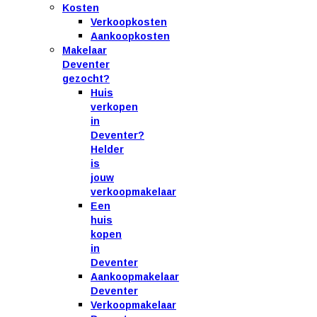
Kosten
Verkoopkosten
Aankoopkosten
Makelaar
Deventer
gezocht?
Huis
verkopen
in
Deventer?
Helder
is
jouw
verkoopmakelaar
Een
huis
kopen
in
Deventer
Aankoopmakelaar
Deventer
Verkoopmakelaar