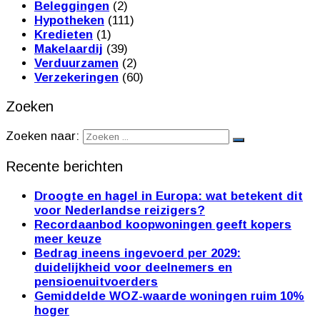
Beleggingen
(2)
Hypotheken
(111)
Kredieten
(1)
Makelaardij
(39)
Verduurzamen
(2)
Verzekeringen
(60)
Zoeken
Zoeken naar:
Recente berichten
Droogte en hagel in Europa: wat betekent dit
voor Nederlandse reizigers?
Recordaanbod koopwoningen geeft kopers
meer keuze
Bedrag ineens ingevoerd per 2029:
duidelijkheid voor deelnemers en
pensioenuitvoerders
Gemiddelde WOZ-waarde woningen ruim 10%
hoger