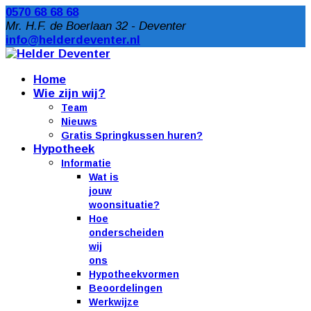
0570 68 68 68
Mr. H.F. de Boerlaan 32 - Deventer
info@helderdeventer.nl
Home
Wie zijn wij?
Team
Nieuws
Gratis Springkussen huren?
Hypotheek
Informatie
Wat is
jouw
woonsituatie?
Hoe
onderscheiden
wij
ons
Hypotheekvormen
Beoordelingen
Werkwijze