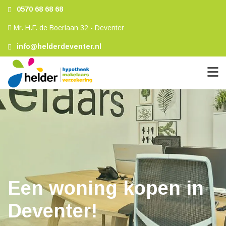
0570 68 68 68
Mr. H.F. de Boerlaan 32 - Deventer
info@helderdeventer.nl
Een woning kopen in
Deventer!