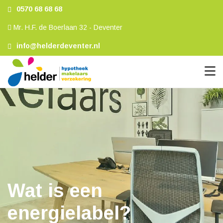
0570 68 68 68
Mr. H.F. de Boerlaan 32 - Deventer
info@helderdeventer.nl
Wat is een
energielabel?