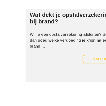
Z
I
O
S
C
S
H
Wat dekt je opstalverzekeri
P
T
R
?
bij brand?
I
N
G
K
Wil je een opstalverzekering afsluiten? B
U
S
dan goed welke vergoeding je krijgt na e
S
brand....
E
N
H
U
LEES VERD
R
E
N
?