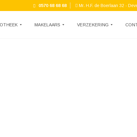
0570 68 68 68
Mr. H.F. de Boerlaan 32 - Dev
OTHEEK
MAKELAARS
VERZEKERING
CON
D
O
W
N
L
O
A
D
S