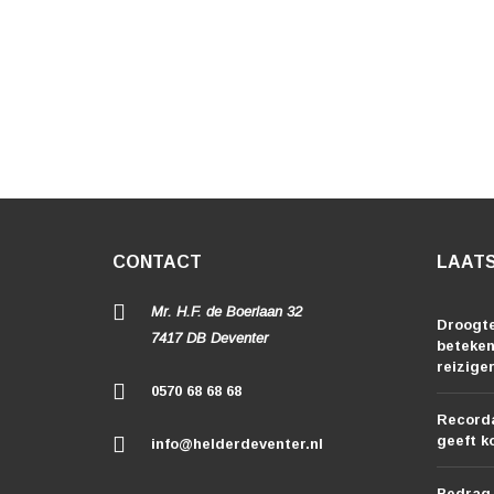
CONTACT
LAATS
Mr. H.F. de Boerlaan 32
Droogte
7417 DB Deventer
beteken
reizige
0570 68 68 68
Record
geeft k
info@helderdeventer.nl
Bedrag 