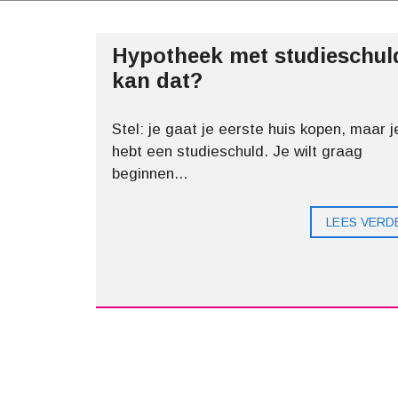
Z
I
O
S
C
S
H
Hypotheek met studieschul
P
T
R
?
kan dat?
I
N
G
K
Stel: je gaat je eerste huis kopen, maar j
U
S
hebt een studieschuld. Je wilt graag
S
beginnen...
E
N
H
U
LEES VERD
R
E
N
?