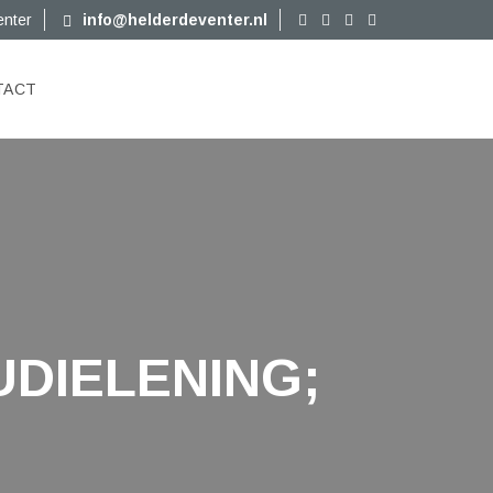
enter
info@helderdeventer.nl
TACT
UDIELENING;