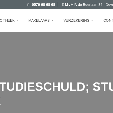
0570 68 68 68
Mr. H.F. de Boerlaan 32 - Dev
OTHEEK
MAKELAARS
VERZEKERING
CON
D
O
W
N
L
O
A
D
S
TUDIESCHULD; ST
E