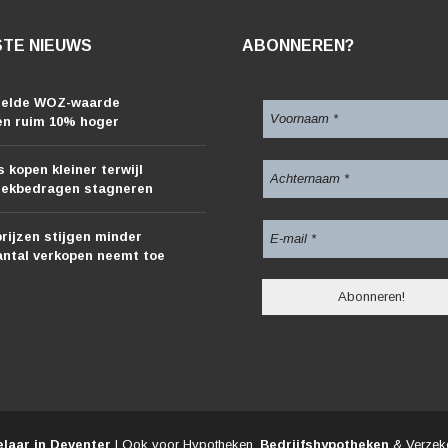
TE NIEUWS
ABONNEREN?
elde WOZ-waarde
en ruim 10% hoger
 kopen kleiner terwijl
eekbedragen stagneren
rijzen stijgen minder
antal verkopen neemt toe
laar in Deventer
| Ook voor Hypotheken,
Bedrijfshypotheken
& Verzeke