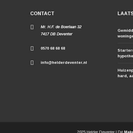
CONTACT
LAATS
Mr. H.F. de Boerlaan 32
Gemidd
7417 DB Deventer
woning
0570 68 68 68
Starters
hypoth
info@helderdeventer.nl
Huizenp
hard, a
2025 Helder Deventer | Dé
Make