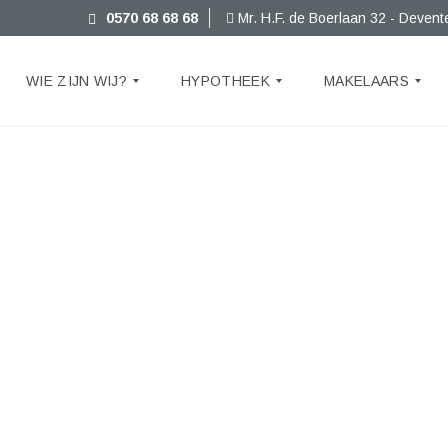
0570 68 68 68
Mr. H.F. de Boerlaan 32 - Devent
WIE ZIJN WIJ?
HYPOTHEEK
MAKELAARS
T
E
A
M
N
I
E
U
W
S
G
R
A
T