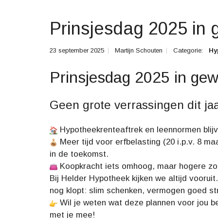
Z
O
C
Prinsjesdag 2025 in 
H
T
?
23 september 2025
Martijn Schouten
Categorie:
Hy
Prinsjesdag 2025 in gew
Geen grote verrassingen dit ja
Hypotheekrenteaftrek en leennormen blijv
Meer tijd voor erfbelasting (20 i.p.v. 8 
in de toekomst.
Koopkracht iets omhoog, maar hogere zor
Bij Helder Hypotheek kijken we altijd voorui
nog klopt: slim schenken, vermogen goed str
Wil je weten wat deze plannen voor jou b
met je mee!