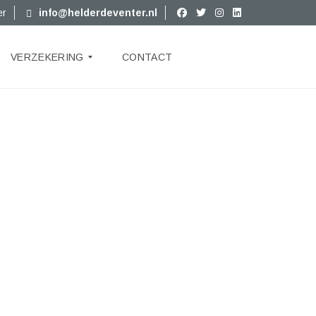
er
info@helderdeventer.nl
VERZEKERING
CONTACT
D
O
W
N
L
O
A
D
S