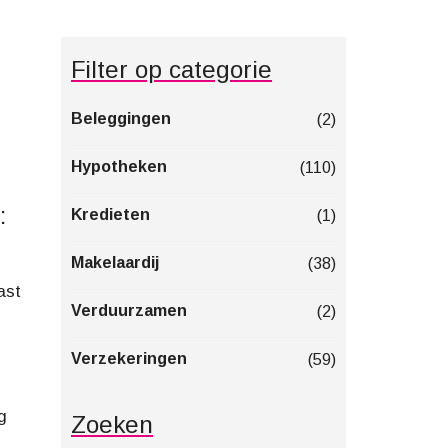
Filter op categorie
Beleggingen
(2)
Hypotheken
(110)
:
Kredieten
(1)
Makelaardij
(38)
ast
Verduurzamen
(2)
Verzekeringen
(59)
g
Zoeken