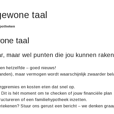
I
S
S
gewone taal
P
R
I
potheken
N
G
K
one taal
U
S
S
E
ar, maar wel punten die jou kunnen raken
N
H
U
R
en hetzelfde – goed nieuws!
E
N
maanden), maar vermogen wordt waarschijnlijk zwaarder bel
?
gpremies en kosten eten dat snel op.
t. Dit is hét moment om te checken of jouw financiële plan
uctureren of een familiehypotheek inzetten.
etekenen? Stuur ons gerust een bericht – we denken graa